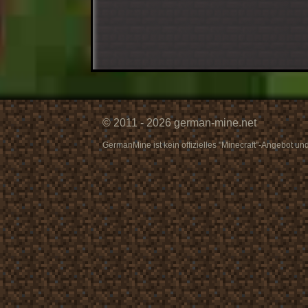
© 2011 - 2026 german-mine.net
GermanMine ist kein offizielles "Minecraft"-Angebot u